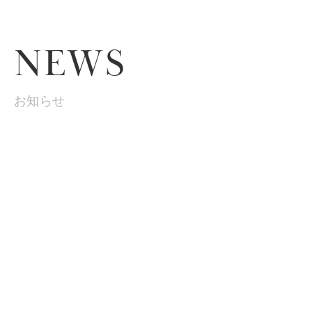
ACCESS
NEWS
CONTACT
お知らせ
ENGLISH
学生総合保障制度事故受付
出張・旅行チケットお申込み