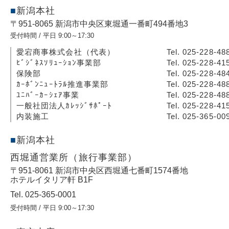
新潟本社
〒951-8065 新潟市中央区東堀通一番町494番地3
受付時間 / 平日 9:00～17:30
愛宕商事株式会社（代表）
Tel. 025-228-48
ﾋﾞｼﾞﾈｽｿﾘｭｰｼｮﾝ事業部
Tel. 025-228-41
保険部
Tel. 025-228-48
ｶｰﾎﾞﾝﾆｭｰﾄﾗﾙ推進事業部
Tel. 025-228-48
ﾕﾆﾊﾞｰｶｰｼｪｱ事業
Tel. 025-228-48
一般社団法人ｶﾚｯｼﾞｻﾎﾟｰﾄ
Tel. 025-228-41
内装施工
Tel. 025-365-00
新潟本社
西堀通営業所（旅行事業部）
〒951-8061 新潟市中央区西堀通七番町1574番地
ホテルイタリア軒 B1F
Tel. 025-365-0001
受付時間 / 平日 9:00～17:30