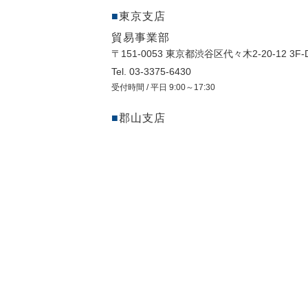
東京支店
貿易事業部
〒151-0053 東京都渋⾕区代々⽊2-20-12 3F-
Tel. 03-3375-6430
受付時間 / 平日 9:00～17:30
郡山支店
〒963-8811 福島県郡山市方八町2-13-9 光建
Tel. 024-953-5105
受付時間 / 平日 9:00～17:30
郡山支店
亀田西営業所 (ﾗｲﾌｻﾎﾟｰﾄ・ｿﾘｭｰｼｮﾝ部
〒963-0221 福島県郡山市亀田西67番
Tel. 024-962-1755
受付時間 / 平日 9:00～17:30