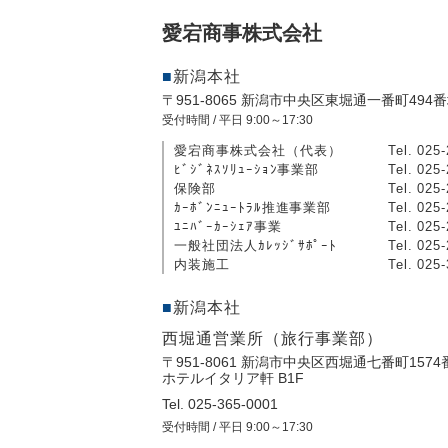
愛宕商事株式会社
新潟本社
〒951-8065 新潟市中央区東堀通一番町494番
受付時間 / 平日 9:00～17:30
愛宕商事株式会社（代表）
Tel. 025
ﾋﾞｼﾞﾈｽｿﾘｭｰｼｮﾝ事業部
Tel. 025
保険部
Tel. 025
ｶｰﾎﾞﾝﾆｭｰﾄﾗﾙ推進事業部
Tel. 025
ﾕﾆﾊﾞｰｶｰｼｪｱ事業
Tel. 025
一般社団法人ｶﾚｯｼﾞｻﾎﾟｰﾄ
Tel. 025
内装施工
Tel. 025
新潟本社
西堀通営業所（旅行事業部）
〒951-8061 新潟市中央区西堀通七番町1574
ホテルイタリア軒 B1F
Tel. 025-365-0001
受付時間 / 平日 9:00～17:30