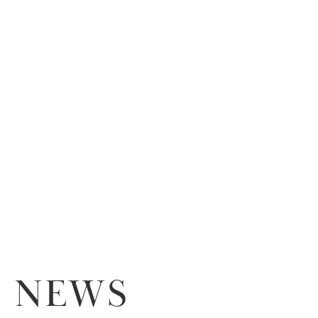
ACCESS
CONTACT
ENGLISH
学生総合保障制度事故受付
出張・旅行チケットお申込み
NEWS