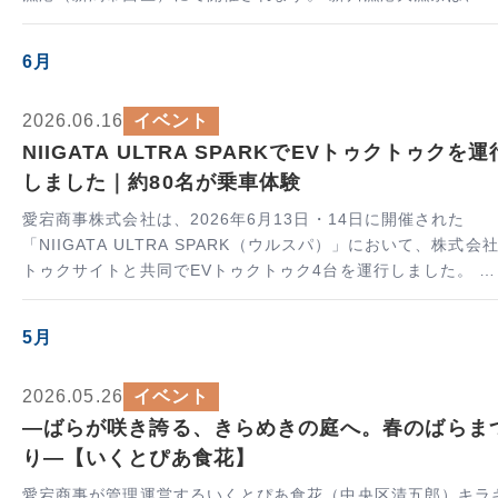
潟市西区の新川漁港で開催される地域最大級の海のイベントで
す。新鮮な…
6月
2026.06.16
イベント
NIIGATA ULTRA SPARKでEVトゥクトゥクを運
しました｜約80名が乗車体験
愛宕商事株式会社は、2026年6月13日・14日に開催された
「NIIGATA ULTRA SPARK（ウルスパ）」において、株式会
トゥクサイトと共同でEVトゥクトゥク4台を運行しました。 ウ
ルスパは、新潟駅・万代・古町エリアを中心とした「にい…
5月
2026.05.26
イベント
―ばらが咲き誇る、きらめきの庭へ。春のばらま
り―【いくとぴあ食花】
愛宕商事が管理運営するいくとぴあ食花（中央区清五郎）キラ