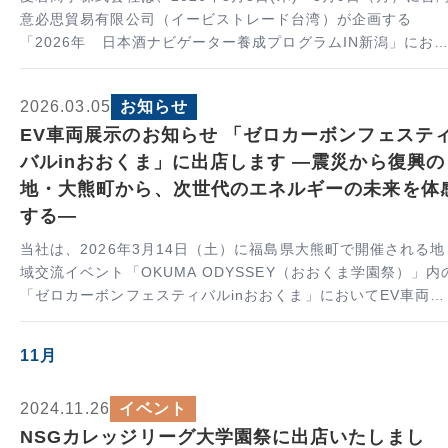
意必思貿易有限公司（イービストレード台湾）が企画する
「2026年 日本酒ナビゲーター養成プログラムIN新潟」にお
て日本の受け入れおよびツアー企画・運営を担当しました。 イ
ベン…
2026.03.05
お知らせ
EV車両展示のお知らせ 「ゼロカーボンフェステ
バルinおおくま」に出店します ―震災から復興の
地・大熊町から、次世代のエネルギーの未来を体
する―
当社は、2026年3月14日（土）に福島県大熊町で開催される地
域交流イベント「OKUMA ODYSSEY（おおくま学園祭）」内
「ゼロカーボンフェスティバルinおおくま」においてEV車両
（電気自動車）の展示出展を行います。 EV車両（電気自動車）
は走行時…
11月
2024.11.26
イベント
NSGカレッジリーグ大学園祭に出店いたしまし