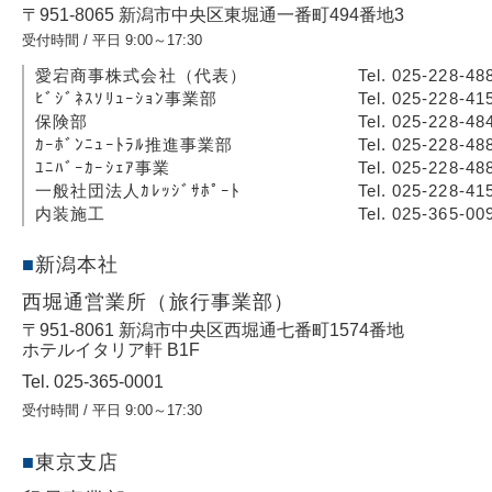
〒951-8065 新潟市中央区東堀通一番町494番地3
受付時間 / 平日 9:00～17:30
愛宕商事株式会社（代表）
Tel. 025-228-48
ﾋﾞｼﾞﾈｽｿﾘｭｰｼｮﾝ事業部
Tel. 025-228-41
保険部
Tel. 025-228-48
ｶｰﾎﾞﾝﾆｭｰﾄﾗﾙ推進事業部
Tel. 025-228-48
ﾕﾆﾊﾞｰｶｰｼｪｱ事業
Tel. 025-228-48
一般社団法人ｶﾚｯｼﾞｻﾎﾟｰﾄ
Tel. 025-228-41
内装施工
Tel. 025-365-00
新潟本社
西堀通営業所（旅行事業部）
〒951-8061 新潟市中央区西堀通七番町1574番地
ホテルイタリア軒 B1F
Tel. 025-365-0001
受付時間 / 平日 9:00～17:30
東京支店