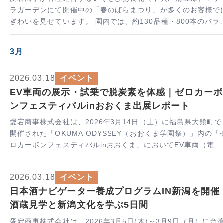
ラガーデンにて開催中の「春のばらまつり」が多くのお客様で
ぎわいを見せています。 園内では、約130品種・800本のバラが
見ごろを迎え、色とりどりの花々や香りが…
3月
2026.03.18
イベント
EV車両の展示・試乗で脱炭素を体感｜ゼロカーボ
ンフェスティバルinおおくま出展レポート
愛宕商事株式会社は、2026年3月14日（土）に福島県大熊町で
開催された「OKUMA ODYSSEY（おおくま学園祭）」内の「
ロカーボンフェスティバルinおおくま」においてEV車両（電気
自動車）の展示出展を行い、来場者の皆様に次世代エネルギー
可能性…
2026.03.18
イベント
日本酒ナビゲーター養成プログラムIN新潟を開催
酒蔵見学と新潟文化を学ぶ5日間
愛宕商事株式会社は、2026年3月5日(木)～3月9日（月）に台