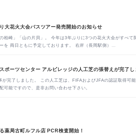
り大花火大会バスツアー発売開始のお知らせ
山の片貝」。 今年は3年ぶりに3つの花火大会がすべて開催予定です。 8月2日
ーを 両日ともに予定しております。 右岸（長岡駅側）…
スポーツセンター アルビレッジの人工芝の張替えが完了し
が完了しました。 この人工芝は、FIFAおよびJFAの認証取得可
配可能ですので、是非お問い合わせ下さい。
る薬局古町ルフル店 PCR検査開始！