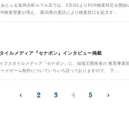
はあとふる薬局古町ルフル店では、2月2日よりPCR検査対応を開始
CR検査需要が増え、 新潟県の委託により検査窓口を拡大す…
タイルメディア『セナポン』インタビュー掲載
イフスタイルメディア『セナポン』に、知域王開発者の 教育事業
ボードゲーム制作についていろいろ語っておりますので、 下…
2
3
4
5